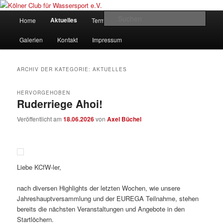
Zum
Zum
gegründet 1907
Inhalt
sekundären
Hauptmenü
Such
Aktuelles
Home
Termine
Rudern
Verein
wechseln
Inhalt
wechseln
Kölner Club für Wassersport e.V.
Galerien
Kontakt
Impressum
ARCHIV DER KATEGORIE:
AKTUELLES
HERVORGEHOBEN
Ruderriege Ahoi!
Veröffentlicht am
18.06.2026
von
Axel Büchel
Liebe KCfW-ler,
nach diversen Highlights der letzten Wochen, wie unsere
Jahreshauptversammlung und der EUREGA Teilnahme, stehen
bereits die nächsten Veranstaltungen und Angebote in den
Startlöchern.