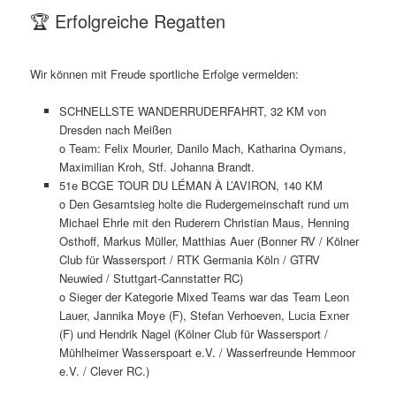
🏆 Erfolgreiche Regatten
Wir können mit Freude sportliche Erfolge vermelden:
SCHNELLSTE WANDERRUDERFAHRT, 32 KM von
Dresden nach Meißen
o Team: Felix Mourier, Danilo Mach, Katharina Oymans,
Maximilian Kroh, Stf. Johanna Brandt.
51e BCGE TOUR DU LÉMAN À L’AVIRON, 140 KM
o Den Gesamtsieg holte die Rudergemeinschaft rund um
Michael Ehrle mit den Ruderern Christian Maus, Henning
Osthoff, Markus Müller, Matthias Auer (Bonner RV / Kölner
Club für Wassersport / RTK Germania Köln / GTRV
Neuwied / Stuttgart-Cannstatter RC)
o Sieger der Kategorie Mixed Teams war das Team Leon
Lauer, Jannika Moye (F), Stefan Verhoeven, Lucia Exner
(F) und Hendrik Nagel (Kölner Club für Wassersport /
Mühlheimer Wasserspoart e.V. / Wasserfreunde Hemmoor
e.V. / Clever RC.)