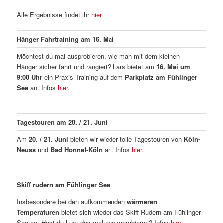
Alle Ergebnisse findet ihr
hier
Hänger Fahrtraining am 16. Mai
Möchtest du mal ausprobieren, wie man mit dem kleinen
Hänger sicher fährt und rangiert? Lars bietet am
16. Mai um
9:00 Uhr
ein Praxis Training auf dem
Parkplatz am Fühlinger
See
an. Infos
hier
.
Tagestouren am 20. / 21. Juni
Am
20. / 21. Juni
bieten wir wieder tolle Tagestouren von
Köln-
Neuss
und
Bad Honnef-Köln
an. Infos
hier
.
Skiff rudern am Fühlinger See
Insbesondere bei den aufkommenden
wärmeren
Temperaturen
bietet sich wieder das Skiff Rudern am Fühlinger
See an. Hast du Lust das mal auszuprobieren? Infos
hier
.