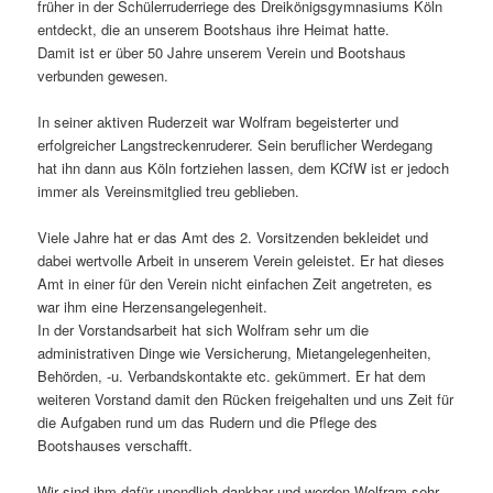
früher in der Schülerruderriege des Dreikönigsgymnasiums Köln
entdeckt, die an unserem Bootshaus ihre Heimat hatte.
Damit ist er über 50 Jahre unserem Verein und Bootshaus
verbunden gewesen.
In seiner aktiven Ruderzeit war Wolfram begeisterter und
erfolgreicher Langstreckenruderer. Sein beruflicher Werdegang
hat ihn dann aus Köln fortziehen lassen, dem KCfW ist er jedoch
immer als Vereinsmitglied treu geblieben.
Viele Jahre hat er das Amt des 2. Vorsitzenden bekleidet und
dabei wertvolle Arbeit in unserem Verein geleistet. Er hat dieses
Amt in einer für den Verein nicht einfachen Zeit angetreten, es
war ihm eine Herzensangelegenheit.
In der Vorstandsarbeit hat sich Wolfram sehr um die
administrativen Dinge wie Versicherung, Mietangelegenheiten,
Behörden, -u. Verbandskontakte etc. gekümmert. Er hat dem
weiteren Vorstand damit den Rücken freigehalten und uns Zeit für
die Aufgaben rund um das Rudern und die Pflege des
Bootshauses verschafft.
Wir sind ihm dafür unendlich dankbar und werden Wolfram sehr