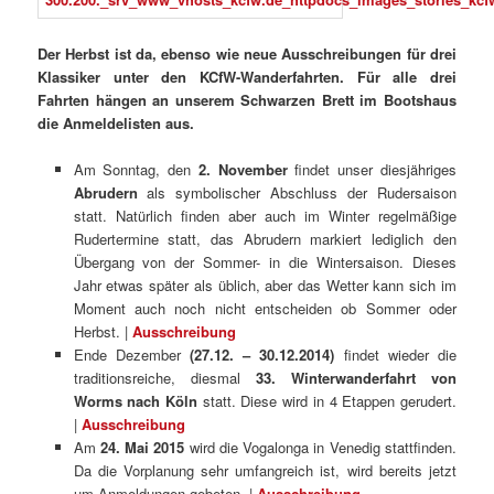
Der Herbst ist da, ebenso wie neue Ausschreibungen für drei
Klassiker unter den KCfW-Wanderfahrten. Für alle drei
Fahrten hängen an unserem Schwarzen Brett im Bootshaus
die Anmeldelisten aus.
Am Sonntag, den
2. November
findet unser diesjähriges
Abrudern
als symbolischer Abschluss der Rudersaison
statt. Natürlich finden aber auch im Winter regelmäßige
Rudertermine statt, das Abrudern markiert lediglich den
Übergang von der Sommer- in die Wintersaison. Dieses
Jahr etwas später als üblich, aber das Wetter kann sich im
Moment auch noch nicht entscheiden ob Sommer oder
Herbst. |
Ausschreibung
Ende Dezember
(27.12. – 30.12.2014)
findet wieder die
traditionsreiche, diesmal
33. Winterwanderfahrt von
Worms nach Köln
statt. Diese wird in 4 Etappen gerudert.
|
Ausschreibung
Am
24. Mai 2015
wird die Vogalonga in Venedig stattfinden.
Da die Vorplanung sehr umfangreich ist, wird bereits jetzt
um Anmeldungen gebeten. |
Ausschreibung