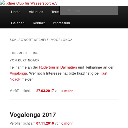
Zum
Zum
gegründet 1907
Inhalt
sekundären
Hauptmenü
Such
Home
Aktuelles
Termine
Rudern
Verein
wechseln
Inhalt
wechseln
Kölner Club für Wassersport e.V.
Galerien
Kontakt
Impressum
SCHLAGWORT-ARCHIVE:
VOGALONGA
KURZMITTEILUNG
VON KURT NOACK
Teilnahme an der
Rudertour in Dalmatien
und Teilnahme an der
Vogalonga
. Wer noch Interesse hat bitte kurzfristig bei
Kurt
Noack
melden.
Veröffentlicht am
27.03.2017
von
c.mohr
Vogalonga 2017
Veröffentlicht am
07.11.2016
von
c.mohr