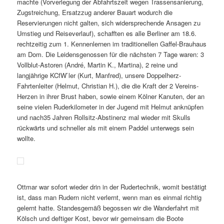
machte (Vorverlegung der Abfahrtszeit wegen Trassensanierung,
Zugstreichung, Ersatzzug anderer Bauart wodurch die
Reservierungen nicht galten, sich widersprechende Ansagen zu
Umstieg und Reiseverlauf), schafften es alle Berliner am 18.6.
rechtzeitig zum 1. Kennenlernen im traditionellen Gaffel-Brauhaus
am Dom. Die Leidensgenossen für die nächsten 7 Tage waren: 3
Vollblut-Astoren (André, Martin K., Martina), 2 reine und
langjährige KCfW ́ler (Kurt, Manfred), unsere Doppelherz-
Fahrtenleiter (Helmut, Christian H.), die die Kraft der 2 Vereins-
Herzen in ihrer Brust haben, sowie einem Kölner Kanuten, der an
seine vielen Ruderkilometer in der Jugend mit Helmut anknüpfen
und nach35 Jahren Rollsitz-Abstinenz mal wieder mit Skulls
rückwärts und schneller als mit einem Paddel unterwegs sein
wollte.
Ottmar war sofort wieder drin in der Rudertechnik, womit bestätigt
ist, dass man Rudern nicht verlernt, wenn man es einmal richtig
gelernt hatte. Standesgemäß begossen wir die Wanderfahrt mit
Kölsch und deftiger Kost, bevor wir gemeinsam die Boote