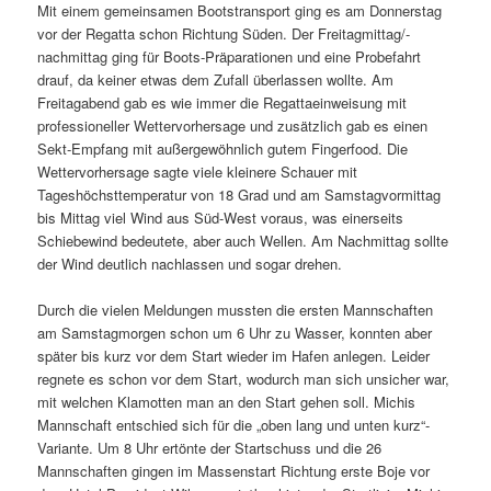
Mit einem gemeinsamen Bootstransport ging es am Donnerstag
vor der Regatta schon Richtung Süden. Der Freitagmittag/-
nachmittag ging für Boots-Präparationen und eine Probefahrt
drauf, da keiner etwas dem Zufall überlassen wollte. Am
Freitagabend gab es wie immer die Regattaeinweisung mit
professioneller Wettervorhersage und zusätzlich gab es einen
Sekt-Empfang mit außergewöhnlich gutem Fingerfood. Die
Wettervorhersage sagte viele kleinere Schauer mit
Tageshöchsttemperatur von 18 Grad und am Samstagvormittag
bis Mittag viel Wind aus Süd-West voraus, was einerseits
Schiebewind bedeutete, aber auch Wellen. Am Nachmittag sollte
der Wind deutlich nachlassen und sogar drehen.
Durch die vielen Meldungen mussten die ersten Mannschaften
am Samstagmorgen schon um 6 Uhr zu Wasser, konnten aber
später bis kurz vor dem Start wieder im Hafen anlegen. Leider
regnete es schon vor dem Start, wodurch man sich unsicher war,
mit welchen Klamotten man an den Start gehen soll. Michis
Mannschaft entschied sich für die „oben lang und unten kurz“-
Variante. Um 8 Uhr ertönte der Startschuss und die 26
Mannschaften gingen im Massenstart Richtung erste Boje vor