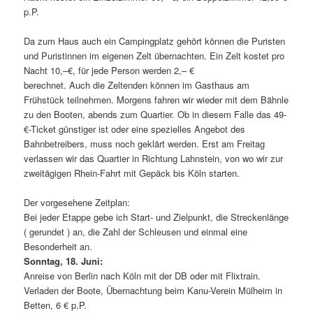
p.P.
Da zum Haus auch ein Campingplatz gehört können die Puristen
und Puristinnen im eigenen Zelt übernachten. Ein Zelt kostet pro
Nacht 10,–€, für jede Person werden 2,– €
berechnet. Auch die Zeltenden können im Gasthaus am
Frühstück teilnehmen. Morgens fahren wir wieder mit dem Bähnle
zu den Booten, abends zum Quartier. Ob in diesem Falle das 49-
€-Ticket günstiger ist oder eine spezielles Angebot des
Bahnbetreibers, muss noch geklärt werden. Erst am Freitag
verlassen wir das Quartier in Richtung Lahnstein, von wo wir zur
zweitägigen Rhein-Fahrt mit Gepäck bis Köln starten.
Der vorgesehene Zeitplan:
Bei jeder Etappe gebe ich Start- und Zielpunkt, die Streckenlänge
( gerundet ) an, die Zahl der Schleusen und einmal eine
Besonderheit an.
Sonntag, 18. Juni:
Anreise von Berlin nach Köln mit der DB oder mit Flixtrain.
Verladen der Boote, Übernachtung beim Kanu-Verein Mülheim in
Betten, 6 € p.P.