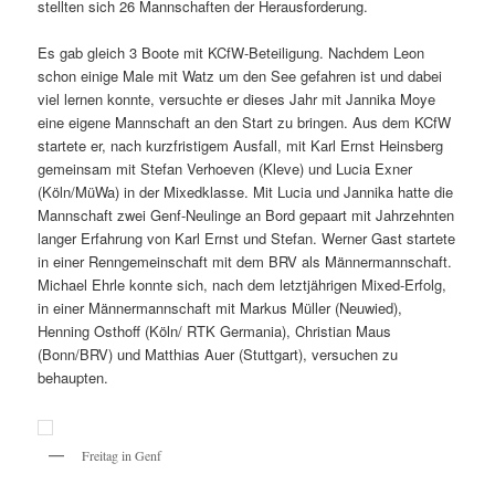
stellten sich 26 Mannschaften der Herausforderung.
Es gab gleich 3 Boote mit KCfW-Beteiligung. Nachdem Leon
schon einige Male mit Watz um den See gefahren ist und dabei
viel lernen konnte, versuchte er dieses Jahr mit Jannika Moye
eine eigene Mannschaft an den Start zu bringen. Aus dem KCfW
startete er, nach kurzfristigem Ausfall, mit Karl Ernst Heinsberg
gemeinsam mit Stefan Verhoeven (Kleve) und Lucia Exner
(Köln/MüWa) in der Mixedklasse. Mit Lucia und Jannika hatte die
Mannschaft zwei Genf-Neulinge an Bord gepaart mit Jahrzehnten
langer Erfahrung von Karl Ernst und Stefan. Werner Gast startete
in einer Renngemeinschaft mit dem BRV als Männermannschaft.
Michael Ehrle konnte sich, nach dem letztjährigen Mixed-Erfolg,
in einer Männermannschaft mit Markus Müller (Neuwied),
Henning Osthoff (Köln/ RTK Germania), Christian Maus
(Bonn/BRV) und Matthias Auer (Stuttgart), versuchen zu
behaupten.
Freitag in Genf