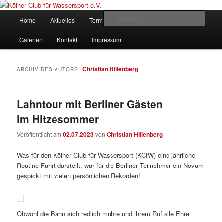
Zum
Zum
gegründet 1907
Inhalt
sekundären
Hauptmenü
Such
Home
Aktuelles
Termine
Rudern
Verein
wechseln
Inhalt
wechseln
Kölner Club für Wassersport e.V.
Galerien
Kontakt
Impressum
Christian Hillenberg
ARCHIV DES AUTORS:
Lahntour mit Berliner Gästen
im Hitzesommer
Veröffentlicht am
02.07.2023
von
Christian Hillenberg
Was für den Kölner Club für Wassersport (KCfW) eine jährliche
Routine-Fahrt darstellt, war für die Berliner Teilnehmer ein Novum
gespickt mit vielen persönlichen Rekorden!
Obwohl die Bahn sich redlich mühte und ihrem Ruf alle Ehre