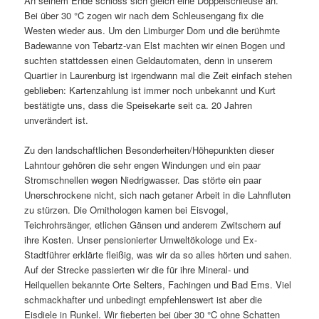
An seinem Ende schloss sich gleich eine Doppelschleuse an.
Bei über 30 °C zogen wir nach dem Schleusengang fix die
Westen wieder aus. Um den Limburger Dom und die berühmte
Badewanne von Tebartz-van Elst machten wir einen Bogen und
suchten stattdessen einen Geldautomaten, denn in unserem
Quartier in Laurenburg ist irgendwann mal die Zeit einfach stehen
geblieben: Kartenzahlung ist immer noch unbekannt und Kurt
bestätigte uns, dass die Speisekarte seit ca. 20 Jahren
unverändert ist.
Zu den landschaftlichen Besonderheiten/Höhepunkten dieser
Lahntour gehören die sehr engen Windungen und ein paar
Stromschnellen wegen Niedrigwasser. Das störte ein paar
Unerschrockene nicht, sich nach getaner Arbeit in die Lahnfluten
zu stürzen. Die Ornithologen kamen bei Eisvogel,
Teichrohrsänger, etlichen Gänsen und anderem Zwitschern auf
ihre Kosten. Unser pensionierter Umweltökologe und Ex-
Stadtführer erklärte fleißig, was wir da so alles hörten und sahen.
Auf der Strecke passierten wir die für ihre Mineral- und
Heilquellen bekannte Orte Selters, Fachingen und Bad Ems. Viel
schmackhafter und unbedingt empfehlenswert ist aber die
Eisdiele in Runkel. Wir fieberten bei über 30 °C ohne Schatten