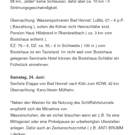
58 km, „leider“ keine Schleusen, dafür aber ca. 10 km / h
Strömungsgeschwindigkeit.
Übernachtung: Wassersportverein Bad Honnef, LuMa, 07,– € p.P.
( Barzahlung ), sofern die Kölner nicht Heimschläfer sind.
Pension Haus Hillebrand in Rheinbreitbach ( ca. 3 km vom
Bootshaus entfernt ).
EZ: 79,– €, DZ: ca. 55,– € In Sichtweite ( 100 m ) vom
Bootshaus ist ein Taxistand. Im nicht weit vom Bootshaus
gelegenen Seminaris-Hotel können die Bootshaus-Schläfer ein
Frühstück einnehmen.
Samstag, 24. Juni:
Sechste Etappe von Bad Honnef nach Köln zum KCfW, 42 km
Übernachtung: Kanu-Verein Mülheim.
*Neben den Westen für die Nutzung des Schifffahrtstunnels
empfiehlt sich die Mitnahme von
Wasserschuhen, die wir sicher brauchen wenn wir z.B. für eine
Mittagsrast oder eine Pinkelpause an unbefestigten Uferstellen
anlegen. Dafür auch an Zeckenschutzmittel ( z.B. ANTI BRUMM
) denken.