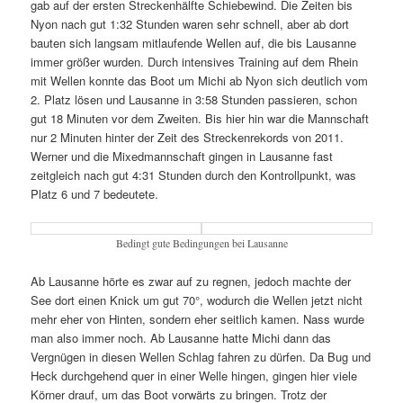
gab auf der ersten Streckenhälfte Schiebewind. Die Zeiten bis
Nyon nach gut 1:32 Stunden waren sehr schnell, aber ab dort
bauten sich langsam mitlaufende Wellen auf, die bis Lausanne
immer größer wurden. Durch intensives Training auf dem Rhein
mit Wellen konnte das Boot um Michi ab Nyon sich deutlich vom
2. Platz lösen und Lausanne in 3:58 Stunden passieren, schon
gut 18 Minuten vor dem Zweiten. Bis hier hin war die Mannschaft
nur 2 Minuten hinter der Zeit des Streckenrekords von 2011.
Werner und die Mixedmannschaft gingen in Lausanne fast
zeitgleich nach gut 4:31 Stunden durch den Kontrollpunkt, was
Platz 6 und 7 bedeutete.
Bedingt gute Bedingungen bei Lausanne
Ab Lausanne hörte es zwar auf zu regnen, jedoch machte der
See dort einen Knick um gut 70°, wodurch die Wellen jetzt nicht
mehr eher von Hinten, sondern eher seitlich kamen. Nass wurde
man also immer noch. Ab Lausanne hatte Michi dann das
Vergnügen in diesen Wellen Schlag fahren zu dürfen. Da Bug und
Heck durchgehend quer in einer Welle hingen, gingen hier viele
Körner drauf, um das Boot vorwärts zu bringen. Trotz der