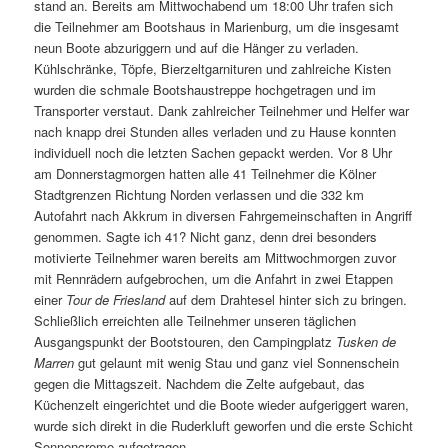
stand an. Bereits am Mittwochabend um 18:00 Uhr trafen sich
die Teilnehmer am Bootshaus in Marienburg, um die insgesamt
neun Boote abzuriggern und auf die Hänger zu verladen.
Kühlschränke, Töpfe, Bierzeltgarnituren und zahlreiche Kisten
wurden die schmale Bootshaustreppe hochgetragen und im
Transporter verstaut. Dank zahlreicher Teilnehmer und Helfer war
nach knapp drei Stunden alles verladen und zu Hause konnten
individuell noch die letzten Sachen gepackt werden. Vor 8 Uhr
am Donnerstagmorgen hatten alle 41 Teilnehmer die Kölner
Stadtgrenzen Richtung Norden verlassen und die 332 km
Autofahrt nach Akkrum in diversen Fahrgemeinschaften in Angriff
genommen. Sagte ich 41? Nicht ganz, denn drei besonders
motivierte Teilnehmer waren bereits am Mittwochmorgen zuvor
mit Rennrädern aufgebrochen, um die Anfahrt in zwei Etappen
einer
Tour de Friesland
auf dem Drahtesel hinter sich zu bringen.
Schließlich erreichten alle Teilnehmer unseren täglichen
Ausgangspunkt der Bootstouren, den Campingplatz
Tusken de
Marren
gut gelaunt mit wenig Stau und ganz viel Sonnenschein
gegen die Mittagszeit. Nachdem die Zelte aufgebaut, das
Küchenzelt eingerichtet und die Boote wieder aufgeriggert waren,
wurde sich direkt in die Ruderkluft geworfen und die erste Schicht
Sonnencreme aufgetragen.