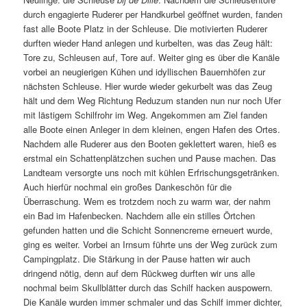
durch engagierte Ruderer per Handkurbel geöffnet wurden, fanden
fast alle Boote Platz in der Schleuse. Die motivierten Ruderer
durften wieder Hand anlegen und kurbelten, was das Zeug hält:
Tore zu, Schleusen auf, Tore auf. Weiter ging es über die Kanäle
vorbei an neugierigen Kühen und idyllischen Bauernhöfen zur
nächsten Schleuse. Hier wurde wieder gekurbelt was das Zeug
hält und dem Weg Richtung Reduzum standen nun nur noch Ufer
mit lästigem Schilfrohr im Weg. Angekommen am Ziel fanden
alle Boote einen Anleger in dem kleinen, engen Hafen des Ortes.
Nachdem alle Ruderer aus den Booten geklettert waren, hieß es
erstmal ein Schattenplätzchen suchen und Pause machen. Das
Landteam versorgte uns noch mit kühlen Erfrischungsgetränken.
Auch hierfür nochmal ein großes Dankeschön für die
Überraschung. Wem es trotzdem noch zu warm war, der nahm
ein Bad im Hafenbecken. Nachdem alle ein stilles Örtchen
gefunden hatten und die Schicht Sonnencreme erneuert wurde,
ging es weiter. Vorbei an Irnsum führte uns der Weg zurück zum
Campingplatz. Die Stärkung in der Pause hatten wir auch
dringend nötig, denn auf dem Rückweg durften wir uns alle
nochmal beim Skullblätter durch das Schilf hacken auspowern.
Die Kanäle wurden immer schmaler und das Schilf immer dichter,