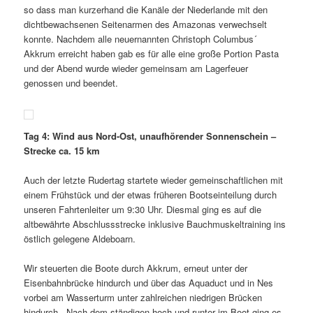
so dass man kurzerhand die Kanäle der Niederlande mit den
dichtbewachsenen Seitenarmen des Amazonas verwechselt
konnte. Nachdem alle neuernannten Christoph Columbus´
Akkrum erreicht haben gab es für alle eine große Portion Pasta
und der Abend wurde wieder gemeinsam am Lagerfeuer
genossen und beendet.
Tag 4: Wind aus Nord-Ost, unaufhörender Sonnenschein –
Strecke ca. 15 km
Auch der letzte Rudertag startete wieder gemeinschaftlichen mit
einem Frühstück und der etwas früheren Bootseinteilung durch
unseren Fahrtenleiter um 9:30 Uhr. Diesmal ging es auf die
altbewährte Abschlussstrecke inklusive Bauchmuskeltraining ins
östlich gelegene Aldeboarn.
Wir steuerten die Boote durch Akkrum, erneut unter der
Eisenbahnbrücke hindurch und über das Aquaduct und in Nes
vorbei am Wasserturm unter zahlreichen niedrigen Brücken
hindurch.. Nach dem ständigen hoch und runter im Boot ging es