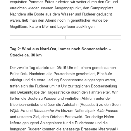
exquisiten Pommes Frites ruderten wir weiter durch den Ort und
erreichten wieder unseren Ausgangspunkt, den Campingplatz.
Nachdem alle Boote aus dem Wasser und Ruderer geduscht
waren, ließ man den Abend noch in gemütlicher Runde bei
Gegrilltem, kaltem Bier und Lagerfeuer ausklingen.
Tag 2: Wind aus Nord-Ost, immer noch Sonnenschein –
Strecke ca. 30 km
Der zweite Tag startete um 08:15 Uhr mit einem gemeinsamen
Frühstück. Nachdem alle Pausenbrote geschmiert, Einkäufe
erledigt und die erste Ladung Sonnencreme eingezogen waren,
trafen sich die Ruderer um 10 Uhr zur täglichen Bootseinteilung
und Bekanntgabe der Tagesstrecke durch den Fahrtenleiter. Wir
ließen die Boote zu Wasser und verließen Akkrum unter der
Eisenbahnbrücke und über die Autobahn (Aquaduct) zu den Seen
Wijde Ee
und
Sitebuurster Ee
biszum Nationalpark
Alde Feanen
und unserem Ziel, dem Örtchen Earnewald. Der dortige Hafen
lieferte genügend Anlegeplätze für die Ruderboote und die
hungrigen Ruderer konnten die ansässige Brasserie
Westersail
/