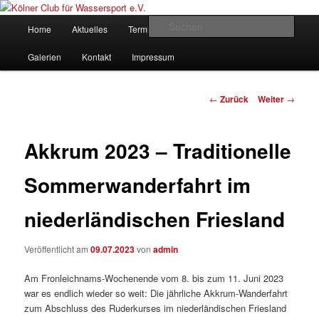
Zum
gegründet 1907
Inhalt
Hauptmenü
Such
Home
Aktuelles
Termine
Rudern
Verein
wechseln
Kölner Club für Wassersport e.V.
Galerien
Kontakt
Impressum
Beitrags-
←
Zurück
Weiter
→
Navigation
Akkrum 2023 – Traditionelle
Sommerwanderfahrt im
niederländischen Friesland
Veröffentlicht am
09.07.2023
von
admin
Am Fronleichnams-Wochenende vom 8. bis zum 11. Juni 2023
war es endlich wieder so weit: Die jährliche Akkrum-Wanderfahrt
zum Abschluss des Ruderkurses im niederländischen Friesland