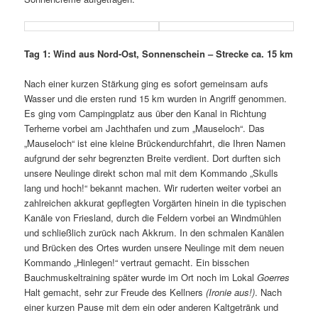
Tag 1: Wind aus Nord-Ost, Sonnenschein – Strecke ca. 15 km
Nach einer kurzen Stärkung ging es sofort gemeinsam aufs
Wasser und die ersten rund 15 km wurden in Angriff genommen.
Es ging vom Campingplatz aus über den Kanal in Richtung
Terherne vorbei am Jachthafen und zum „Mauseloch“. Das
„Mauseloch“ ist eine kleine Brückendurchfahrt, die Ihren Namen
aufgrund der sehr begrenzten Breite verdient. Dort durften sich
unsere Neulinge direkt schon mal mit dem Kommando „Skulls
lang und hoch!“ bekannt machen. Wir ruderten weiter vorbei an
zahlreichen akkurat gepflegten Vorgärten hinein in die typischen
Kanäle von Friesland, durch die Feldern vorbei an Windmühlen
und schließlich zurück nach Akkrum. In den schmalen Kanälen
und Brücken des Ortes wurden unsere Neulinge mit dem neuen
Kommando „Hinlegen!“ vertraut gemacht. Ein bisschen
Bauchmuskeltraining später wurde im Ort noch im Lokal
Goerres
Halt gemacht, sehr zur Freude des Kellners
(Ironie aus!)
. Nach
einer kurzen Pause mit dem ein oder anderen Kaltgetränk und