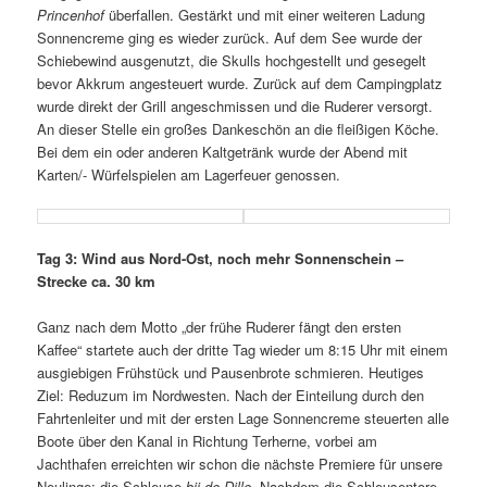
Princenhof
überfallen. Gestärkt und mit einer weiteren Ladung
Sonnencreme ging es wieder zurück. Auf dem See wurde der
Schiebewind ausgenutzt, die Skulls hochgestellt und gesegelt
bevor Akkrum angesteuert wurde. Zurück auf dem Campingplatz
wurde direkt der Grill angeschmissen und die Ruderer versorgt.
An dieser Stelle ein großes Dankeschön an die fleißigen Köche.
Bei dem ein oder anderen Kaltgetränk wurde der Abend mit
Karten/- Würfelspielen am Lagerfeuer genossen.
Tag 3: Wind aus Nord-Ost, noch mehr Sonnenschein –
Strecke ca. 30 km
Ganz nach dem Motto „der frühe Ruderer fängt den ersten
Kaffee“ startete auch der dritte Tag wieder um 8:15 Uhr mit einem
ausgiebigen Frühstück und Pausenbrote schmieren. Heutiges
Ziel: Reduzum im Nordwesten. Nach der Einteilung durch den
Fahrtenleiter und mit der ersten Lage Sonnencreme steuerten alle
Boote über den Kanal in Richtung Terherne, vorbei am
Jachthafen erreichten wir schon die nächste Premiere für unsere
Neulinge: die Schleuse
bij de Dille
. Nachdem die Schleusentore