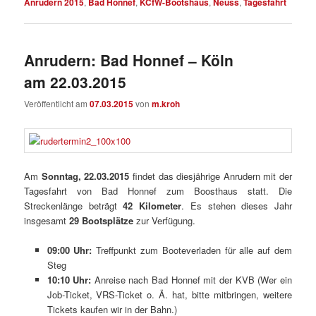
Anrudern 2015
,
Bad Honnef
,
KCfW-Bootshaus
,
Neuss
,
Tagesfahrt
Anrudern: Bad Honnef – Köln
am 22.03.2015
Veröffentlicht am
07.03.2015
von
m.kroh
Am
Sonntag, 22.03.2015
findet das diesjährige Anrudern mit der
Tagesfahrt von Bad Honnef zum Boosthaus statt. Die
Streckenlänge beträgt
42 Kilometer
. Es stehen dieses Jahr
insgesamt
29 Bootsplätze
zur Verfügung.
09:00 Uhr:
Treffpunkt zum Booteverladen für alle auf dem
Steg
10:10 Uhr:
Anreise nach Bad Honnef mit der KVB (Wer ein
Job-Ticket, VRS-Ticket o. Ä. hat, bitte mitbringen, weitere
Tickets kaufen wir in der Bahn.)