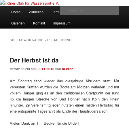
Zum
Zum
gegründet 1907
Inhalt
sekundären
Hauptmenü
Such
Home
Aktuelles
Termine
Rudern
Verein
wechseln
Inhalt
wechseln
Kölner Club für Wassersport e.V.
Galerien
Kontakt
Impressum
SCHLAGWORT-ARCHIVE:
BAD HONNEF
Der Herbst ist da
Veröffentlicht am
08.11.2016
von
m.kroh
Am Sonntag fand wieder das diesjährige Abrudern statt. Mit
vereinten Kräften wurden die Boote am Morgen verladen und mit
vollem Hänger ging es an den traditionellen Startpunkt der rund
45 km langen Strecke von Bad Honnef nach Köln den Rhein
hinunter. 29 Vereinsmitglieder nutzten einen milden Herbstag für
eine entspannte Tagesfahrt als Ende der Hauptrudersaison.
Vielen Dank an Tim Becker für die Bilder!