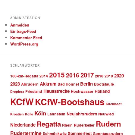
ADMINISTRATION
Anmelden
Eintrags-Feed
Kommentar-Feed
WordPress.org
SCHLAGWÖRTER
2015
2017
2016
2020
100-km-Regatta
2014
2018
2019
2023
Akkrum
Berlin
Abrudern
Bad Honnef
Bootstaufe
Hausstrecke
Holland
Friesland
Hochwasser
Dropbox
KCfW
KCfW-Bootshaus
Kirchboot
Köln
Neujahrsrudern
Lahnstein
Neuwied
Kroatien
Kölle
Rudern
Regatta
Niederlande
Rhein
Ruderkeller
Rudertermine
Sommerfest
Schmöckwitz
Sonntagsrudern