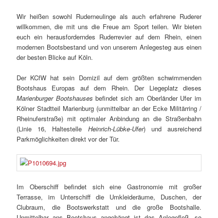
Wir heißen sowohl Ruderneulinge als auch erfahrene Ruderer
willkommen, die mit uns die Freue am Sport teilen. Wir bieten
euch ein herausforderndes Ruderrevier auf dem Rhein, einen
modernen Bootsbestand und von unserem Anlegesteg aus einen
der besten Blicke auf Köln.
Der KCfW hat sein Domizil auf dem größten schwimmenden
Bootshaus Europas auf dem Rhein. Der Liegeplatz dieses
Marienburger Bootshauses
befindet sich am Oberländer Ufer im
Kölner Stadtteil Marienburg (unmittelbar an der Ecke Militärring /
Rheinuferstraße) mit optimaler Anbindung an die Straßenbahn
(Linie 16, Haltestelle
Heinrich-Lübke-Ufer
) und ausreichend
Parkmöglichkeiten direkt vor der Tür.
Im Oberschiff befindet sich eine Gastronomie mit großer
Terrasse, im Unterschiff die Umkleideräume, Duschen, der
Clubraum, die Bootswerkstatt und die große Bootshalle.
Unmittelbar ans Bootshaus angehängt ist das Anlegefloß, so