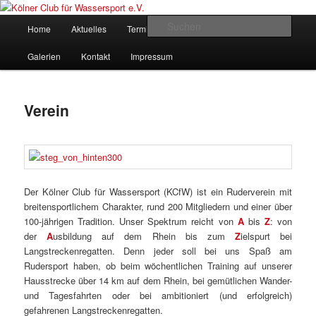
Zum
gegründet 1907
Inhalt
Hauptmenü
Such
Verein
Home
Aktuelles
Termine
Rudern
wechseln
Kölner Club für Wassersport e.V.
Galerien
Kontakt
Impressum
Verein
Der Kölner Club für Wassersport (KCfW) ist ein Ruderverein mit
breitensportlichem Charakter, rund 200 Mitgliedern und einer über
100-jährigen Tradition. Unser Spektrum reicht von
A
bis
Z
: von
der
A
usbildung auf dem Rhein bis zum
Z
ielspurt bei
Langstreckenregatten. Denn jeder soll bei uns Spaß am
Rudersport haben, ob beim wöchentlichen Training auf unserer
Hausstrecke über 14 km auf dem Rhein, bei gemütlichen Wander-
und Tagesfahrten oder bei ambitioniert (und erfolgreich)
gefahrenen Langstreckenregatten.