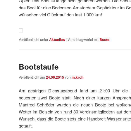
Opfer. Das Boot ist lange nicht gefahren worden. Die Schü
das Boot für eine Bodensee-Amsterdam Gepäcktour im S
wünschen viel Glück auf den fast 1.000 km!
Veröffentlicht unter
Aktuelles
|
Verschlagwortet mit
Boote
Bootstaufe
Veröffentlicht am
24.06.2015
von
m.kroh
Am gestrigen Dienstagabend fand um 21:00 Uhr die l
neuesten zwei Boote statt. Nach einer kurzen Ansprach
Manfred Schröder wurden die neuen Boote bei wolken
Wetter im Beisein von rund 30 Vereinsmitgliedern auf d
Wunsch, dass die Boote stets eine Handbreit Wasser unte
getauft.