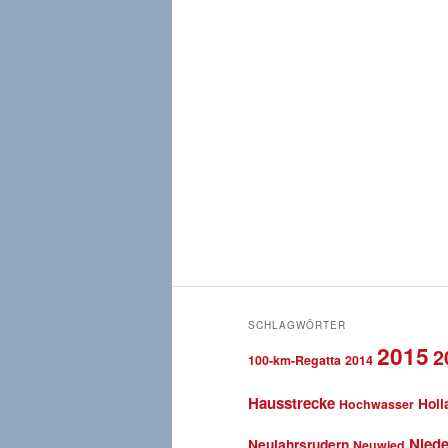
SCHLAGWÖRTER
2015
2
100-km-Regatta
2014
Hausstrecke
Holl
Hochwasser
Niede
Neujahrsrudern
Neuwied