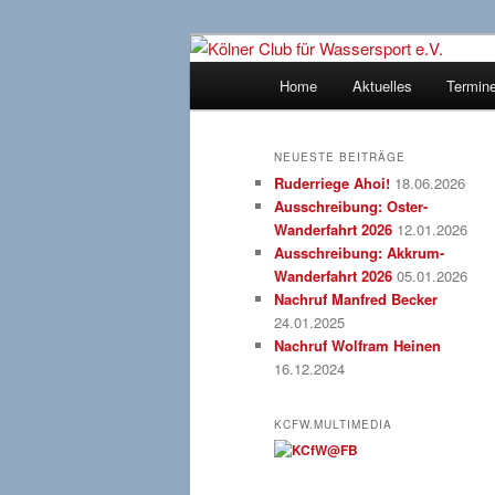
Zum
Zum
gegründet 1907
Inhalt
sekundären
Hauptmenü
Home
Aktuelles
Termin
wechseln
Inhalt
Kölner Club f
wechseln
NEUESTE BEITRÄGE
Ruderriege Ahoi!
18.06.2026
Ausschreibung: Oster-
Wanderfahrt 2026
12.01.2026
Ausschreibung: Akkrum-
Wanderfahrt 2026
05.01.2026
Nachruf Manfred Becker
24.01.2025
Nachruf Wolfram Heinen
16.12.2024
KCFW.MULTIMEDIA