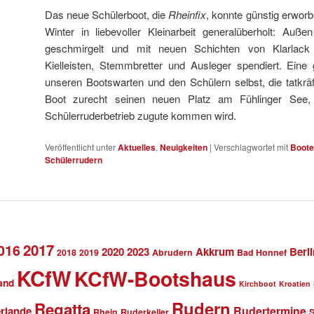
Das neue Schülerboot, die
Rheinfix
, konnte günstig erwor
Winter in liebevoller Kleinarbeit generalüberholt: Au
geschmirgelt und mit neuen Schichten von Klarlac
Kielleisten, Stemmbretter und Ausleger spendiert. Eine 
unseren Bootswarten und den Schülern selbst, die tatkräft
Boot zurecht seinen neuen Platz am Fühlinger See,
Schülerruderbetrieb zugute kommen wird.
Veröffentlicht unter
Aktuelles
,
Neuigkeiten
|
Verschlagwortet mit
Boote
Schülerrudern
2017
016
2020
2023
Akkrum
Berli
2018
2019
Abrudern
Bad Honnef
KCfW
KCfW-Bootshaus
and
Kirchboot
Kroatien
Rudern
Regatta
Rudertermine
rlande
Rhein
Ruderkeller