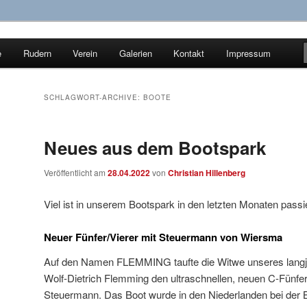
e
Rudern
Verein
Galerien
Kontakt
Impressum
ür Wassersport e.V.
SCHLAGWORT-ARCHIVE:
BOOTE
Neues aus dem Bootspark
Veröffentlicht am
28.04.2022
von
Christian Hillenberg
Viel ist in unserem Bootspark in den letzten Monaten passi
Neuer Fünfer/Vierer mit Steuermann von Wiersma
Auf den Namen FLEMMING taufte die Witwe unseres lang
Wolf-Dietrich Flemming den ultraschnellen, neuen C-Fünfer,
Steuermann. Das Boot wurde in den Niederlanden bei der