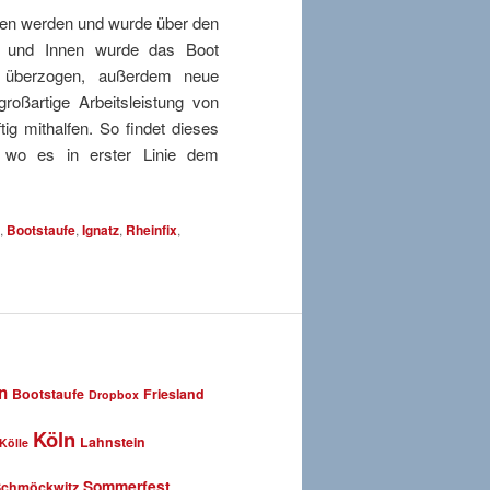
ben werden und wurde über den
ßen und Innen wurde das Boot
k überzogen, außerdem neue
großartige Arbeitsleistung von
ig mithalfen. So findet dieses
 wo es in erster Linie dem
,
Bootstaufe
,
Ignatz
,
Rheinfix
,
n
Bootstaufe
Friesland
Dropbox
Köln
Lahnstein
Kölle
Sommerfest
Schmöckwitz