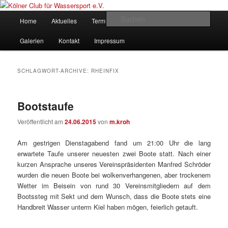
Zum
Zum
gegründet 1907
Inhalt
sekundären
Hauptmenü
Such
Home
Aktuelles
Termine
Rudern
Verein
wechseln
Inhalt
wechseln
Kölner Club für Wassersport e.V.
Galerien
Kontakt
Impressum
SCHLAGWORT-ARCHIVE:
RHEINFIX
Bootstaufe
Veröffentlicht am
24.06.2015
von
m.kroh
Am gestrigen Dienstagabend fand um 21:00 Uhr die lang
erwartete Taufe unserer neuesten zwei Boote statt. Nach einer
kurzen Ansprache unseres Vereinspräsidenten Manfred Schröder
wurden die neuen Boote bei wolkenverhangenen, aber trockenem
Wetter im Beisein von rund 30 Vereinsmitgliedern auf dem
Bootssteg mit Sekt und dem Wunsch, dass die Boote stets eine
Handbreit Wasser unterm Kiel haben mögen, feierlich getauft.