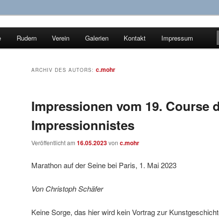
e
Rudern
Verein
Galerien
Kontakt
Impressum
ür Wassersport e.V.
c.mohr
ARCHIV DES AUTORS:
Impressionen vom 19. Course 
Impressionnistes
Veröffentlicht am
16.05.2023
von
c.mohr
Marathon auf der Seine bei Paris, 1. Mai 2023
Von Christoph Schäfer
Keine Sorge, das hier wird kein Vortrag zur Kunstgeschich