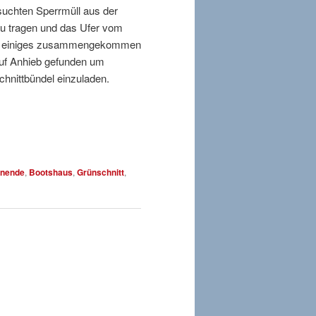
suchten Sperrmüll aus der
 zu tragen und das Ufer vom
eder einiges zusammengekommen
auf Anhieb gefunden um
hnittbündel einzuladen.
enende
,
Bootshaus
,
Grünschnitt
,