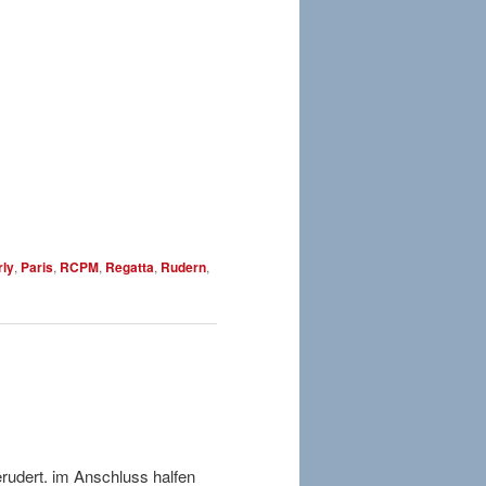
rly
,
Paris
,
RCPM
,
Regatta
,
Rudern
,
udert. im Anschluss halfen