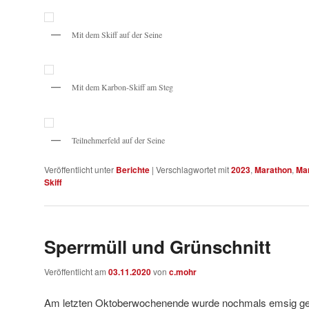
Mit dem Skiff auf der Seine
Mit dem Karbon-Skiff am Steg
Teilnehmerfeld auf der Seine
Veröffentlicht unter
Berichte
|
Verschlagwortet mit
2023
,
Marathon
,
Ma
Skiff
Sperrmüll und Grünschnitt
Veröffentlicht am
03.11.2020
von
c.mohr
Am letzten Oktoberwochenende wurde nochmals emsig ger