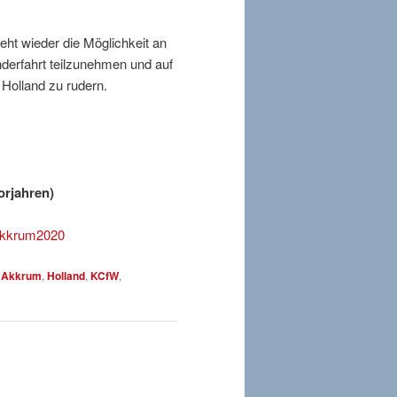
eht wieder die Möglichkeit an
nderfahrt teilzunehmen und auf
olland zu rudern.
orjahren)
Akkrum2020
,
Akkrum
,
Holland
,
KCfW
,