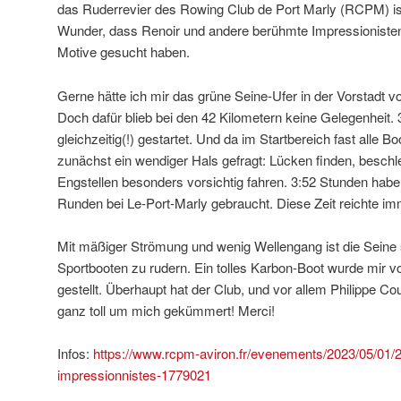
das Ruderrevier des Rowing Club de Port Marly (RCPM) ist
Wunder, dass Renoir und andere berühmte Impressionisten
Motive gesucht haben.
Gerne hätte ich mir das grüne Seine-Ufer in der Vorstadt 
Doch dafür blieb bei den 42 Kilometern keine Gelegenheit. 
gleichzeitig(!) gestartet. Und da im Startbereich fast alle B
zunächst ein wendiger Hals gefragt: Lücken finden, beschl
Engstellen besonders vorsichtig fahren. 3:52 Stunden habe 
Runden bei Le-Port-Marly gebraucht. Diese Zeit reichte imm
Mit mäßiger Strömung und wenig Wellengang ist die Seine 
Sportbooten zu rudern. Ein tolles Karbon-Boot wurde mir
gestellt. Überhaupt hat der Club, und vor allem Philippe Cou
ganz toll um mich gekümmert! Merci!
Infos:
https://www.rcpm-aviron.fr/evenements/2023/05/0
impressionnistes-1779021