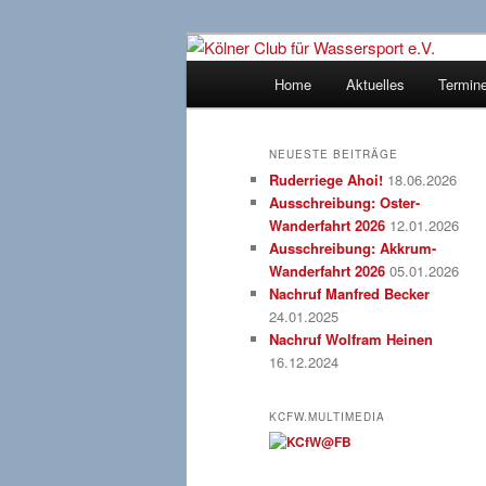
Zum
Zum
gegründet 1907
Inhalt
sekundären
Hauptmenü
Home
Aktuelles
Termin
wechseln
Inhalt
Kölner Club f
wechseln
NEUESTE BEITRÄGE
Ruderriege Ahoi!
18.06.2026
Ausschreibung: Oster-
Wanderfahrt 2026
12.01.2026
Ausschreibung: Akkrum-
Wanderfahrt 2026
05.01.2026
Nachruf Manfred Becker
24.01.2025
Nachruf Wolfram Heinen
16.12.2024
KCFW.MULTIMEDIA