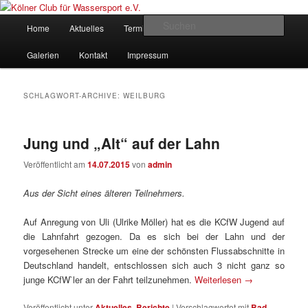
Zum
Zum
gegründet 1907
Inhalt
sekundären
Hauptmenü
Such
Home
Aktuelles
Termine
Rudern
Verein
wechseln
Inhalt
wechseln
Kölner Club für Wassersport e.V.
Galerien
Kontakt
Impressum
SCHLAGWORT-ARCHIVE:
WEILBURG
Jung und „Alt“ auf der Lahn
Veröffentlicht am
14.07.2015
von
admin
Aus der Sicht eines älteren Teilnehmers.
Auf Anregung von Uli (Ulrike Möller) hat es die KCfW Jugend auf
die Lahnfahrt gezogen. Da es sich bei der Lahn und der
vorgesehenen Strecke um eine der schönsten Flussabschnitte in
Deutschland handelt, entschlossen sich auch 3 nicht ganz so
junge KCfW`ler an der Fahrt teilzunehmen.
Weiterlesen
→
Veröffentlicht unter
Aktuelles
,
Berichte
|
Verschlagwortet mit
Bad