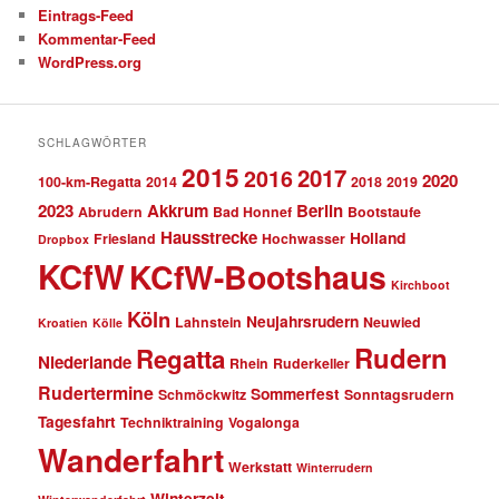
Eintrags-Feed
Kommentar-Feed
WordPress.org
SCHLAGWÖRTER
2015
2017
2016
2020
100-km-Regatta
2014
2018
2019
2023
Akkrum
Berlin
Abrudern
Bad Honnef
Bootstaufe
Hausstrecke
Holland
Friesland
Hochwasser
Dropbox
KCfW
KCfW-Bootshaus
Kirchboot
Köln
Neujahrsrudern
Lahnstein
Neuwied
Kroatien
Kölle
Rudern
Regatta
Niederlande
Rhein
Ruderkeller
Rudertermine
Sommerfest
Schmöckwitz
Sonntagsrudern
Tagesfahrt
Techniktraining
Vogalonga
Wanderfahrt
Werkstatt
Winterrudern
Winterzeit