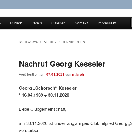
e
Rudern
Verein
Galerien
Kontakt
Impressum
ür Wassersport e.V.
SCHLAGWORT-ARCHIVE:
RENNRUDERN
Nachruf Georg Kesseler
Veröffentlicht am
07.01.2021
von
m.kroh
Georg „Schorsch“ Kesseler
* 16.04.1939
+ 30.11.2020
Liebe Clubgemeinschaft,
am 30.11.2020 ist unser langjähriges Clubmitglied Georg 
verstorben.