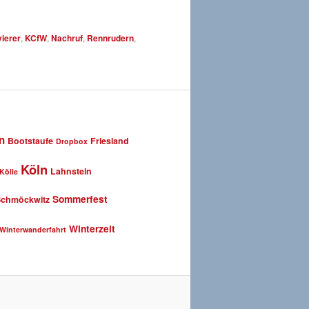
ierer
,
KCfW
,
Nachruf
,
Rennrudern
,
n
Bootstaufe
Friesland
Dropbox
Köln
Lahnstein
Kölle
Sommerfest
Schmöckwitz
Winterzeit
Winterwanderfahrt