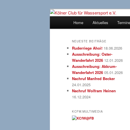
Zum
Zum
gegründet 1907
Inhalt
sekundären
Hauptmenü
Home
Aktuelles
Termin
wechseln
Inhalt
Kölner Club f
wechseln
NEUESTE BEITRÄGE
Ruderriege Ahoi!
18.06.2026
Ausschreibung: Oster-
Wanderfahrt 2026
12.01.2026
Ausschreibung: Akkrum-
Wanderfahrt 2026
05.01.2026
Nachruf Manfred Becker
24.01.2025
Nachruf Wolfram Heinen
16.12.2024
KCFW.MULTIMEDIA