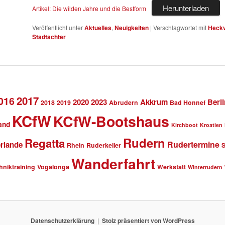
Herunterladen
Artikel: Die wilden Jahre und die Bestform
Veröffentlicht unter
Aktuelles
,
Neuigkeiten
|
Verschlagwortet mit
Heckv
Stadtachter
2017
016
2020
2023
Akkrum
Berli
2018
2019
Abrudern
Bad Honnef
KCfW
KCfW-Bootshaus
and
Kirchboot
Kroatien
Rudern
Regatta
Rudertermine
rlande
Rhein
Ruderkeller
Wanderfahrt
hniktraining
Vogalonga
Werkstatt
Winterrudern
Datenschutzerklärung
Stolz präsentiert von WordPress