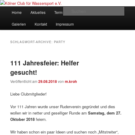
Zum
Zum
gegründet 1907
Inhalt
sekundären
Hauptmenü
Such
Home
Aktuelles
Termine
Rudern
Verein
wechseln
Inhalt
wechseln
Kölner Club für Wassersport e.V.
Galerien
Kontakt
Impressum
SCHLAGWORT-ARCHIVE:
PARTY
111 Jahresfeier: Helfer
gesucht!
Veröffentlicht am
29.08.2018
von
m.kroh
Liebe Clubmitglieder!
Vor 111 Jahren wurde unser Ruderverein gegründet und dies
wollen wir in netter und geselliger Runde am
Samstag, dem 27.
Oktober 2018
feiern.
Wir haben schon ein paar Ideen und suchen noch „Mitstreiter“,