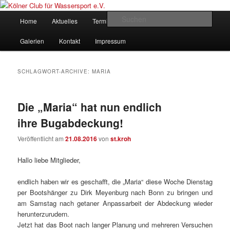
Zum
Zum
gegründet 1907
Inhalt
sekundären
Hauptmenü
Such
Home
Aktuelles
Termine
Rudern
Verein
wechseln
Inhalt
wechseln
Kölner Club für Wassersport e.V.
Galerien
Kontakt
Impressum
SCHLAGWORT-ARCHIVE:
MARIA
Die „Maria“ hat nun endlich
ihre Bugabdeckung!
Veröffentlicht am
21.08.2016
von
st.kroh
Hallo liebe Mitglieder,
endlich haben wir es geschafft, die „Maria“ diese Woche Dienstag
per Bootshänger zu Dirk Meyenburg nach Bonn zu bringen und
am Samstag nach getaner Anpassarbeit der Abdeckung wieder
herunterzurudern.
Jetzt hat das Boot nach langer Planung und mehreren Versuchen