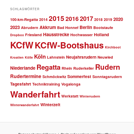
SCHLAGWÖRTER
2015
2017
2016
2020
100-km-Regatta
2014
2018
2019
2023
Akkrum
Berlin
Abrudern
Bad Honnef
Bootstaufe
Hausstrecke
Holland
Friesland
Hochwasser
Dropbox
KCfW
KCfW-Bootshaus
Kirchboot
Köln
Neujahrsrudern
Lahnstein
Neuwied
Kroatien
Kölle
Rudern
Regatta
Niederlande
Rhein
Ruderkeller
Rudertermine
Sommerfest
Schmöckwitz
Sonntagsrudern
Tagesfahrt
Techniktraining
Vogalonga
Wanderfahrt
Werkstatt
Winterrudern
Winterzeit
Winterwanderfahrt