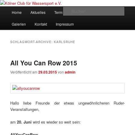
Zum
Zum
gegründet 1907
Inhalt
sekundären
Hauptmenü
Such
Home
Aktuelles
Termine
Rudern
Verein
wechseln
Inhalt
wechseln
Kölner Club für Wassersport e.V.
Galerien
Kontakt
Impressum
SCHLAGWORT-ARCHIVE:
KARLSRUHE
All You Can Row 2015
Veröffentlicht am
29.03.2015
von
admin
Hallo liebe Freunde der etwas ungewöhnlicheren Ruder-
Veranstaltungen,
am
20. Juni
wird es wieder so weit sein:
AllYouCanRow