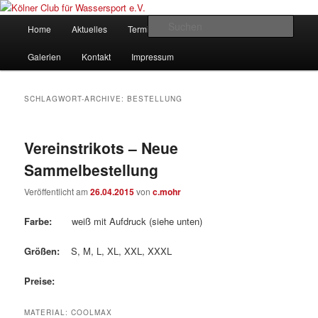
Zum
Zum
gegründet 1907
Inhalt
sekundären
Hauptmenü
Such
Home
Aktuelles
Termine
Rudern
Verein
wechseln
Inhalt
wechseln
Kölner Club für Wassersport e.V.
Galerien
Kontakt
Impressum
SCHLAGWORT-ARCHIVE:
BESTELLUNG
Vereinstrikots – Neue
Sammelbestellung
Veröffentlicht am
26.04.2015
von
c.mohr
Farbe:
weiß mit Aufdruck (siehe unten)
Größen:
S, M, L, XL, XXL, XXXL
Preise:
MATERIAL: COOLMAX