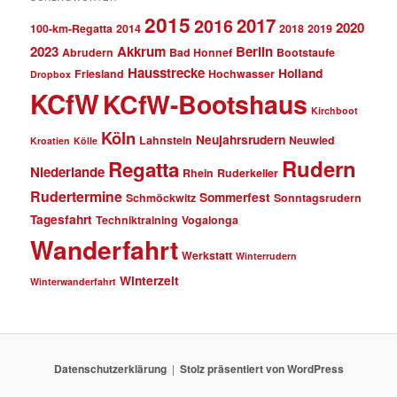
2015
2017
2016
2020
100-km-Regatta
2014
2018
2019
2023
Akkrum
Berlin
Abrudern
Bad Honnef
Bootstaufe
Hausstrecke
Holland
Friesland
Hochwasser
Dropbox
KCfW
KCfW-Bootshaus
Kirchboot
Köln
Neujahrsrudern
Lahnstein
Neuwied
Kroatien
Kölle
Rudern
Regatta
Niederlande
Rhein
Ruderkeller
Rudertermine
Sommerfest
Schmöckwitz
Sonntagsrudern
Tagesfahrt
Techniktraining
Vogalonga
Wanderfahrt
Werkstatt
Winterrudern
Winterzeit
Winterwanderfahrt
Datenschutzerklärung
Stolz präsentiert von WordPress