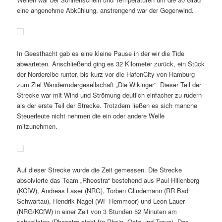
eine angenehme Abkühlung, anstrengend war der Gegenwind.
In Geesthacht gab es eine kleine Pause in der wir die Tide
abwarteten. Anschließend ging es 32 Kilometer zurück, ein Stück
der Norderelbe runter, bis kurz vor die HafenCity von Hamburg
zum Ziel Wanderrudergesellschaft „Die Wikinger“. Dieser Teil der
Strecke war mit Wind und Strömung deutlich einfacher zu rudern
als der erste Teil der Strecke. Trotzdem ließen es sich manche
Steuerleute nicht nehmen die ein oder andere Welle
mitzunehmen.
Auf dieser Strecke wurde die Zeit gemessen. Die Strecke
absolvierte das Team „Rheostra“ bestehend aus Paul Hillenberg
(KCfW), Andreas Laser (NRG), Torben Glindemann (RR Bad
Schwartau), Hendrik Nagel (WF Hemmoor) und Leon Lauer
(NRG/KCfW) in einer Zeit von 3 Stunden 52 Minuten am
schnellsten (Rheostra steht für Rhein, Oste und Trave). Das