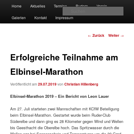
Zum
Hauptmenü
gegründet 1907
Home
Aktuelles
Termine
Rudern
Verein
Inhalt
Such
wechseln
Galerien
Kontakt
Impressum
Kölner Club für Wassersport e.V.
Beitrags-
←
Zurück
Weiter
→
Navigation
Erfolgreiche Teilnahme am
Elbinsel-Marathon
Veröffentlicht am
29.07.2019
von
Christian Hillenberg
Elbinsel-Marathon 2019 – Ein Bericht von Leon Lauer
Am 27. Juli starteten zwei Mannschaften mit KCfW Beteiligung
beim Elbinsel-Marathon. Gestartet wurde beim Ruder-Club
Süderelbe und dann ging es 28 Kilometer gegen Wind und Wellen
bis Geesthacht die Oberelbe hoch. Das Spritzwasser durch die
Wellen war bei Sonnenschein und Temperaturen um die 30 Grad