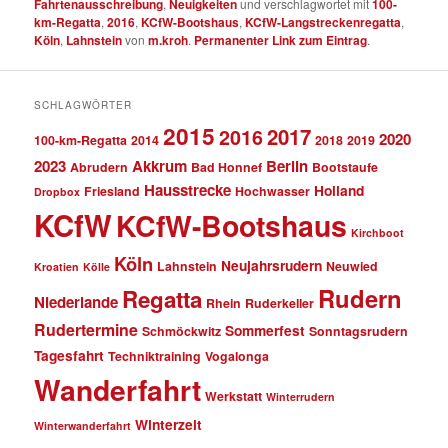
Fahrtenausschreibung
,
Neuigkeiten
und verschlagwortet mit
100-
km-Regatta
,
2016
,
KCfW-Bootshaus
,
KCfW-Langstreckenregatta
,
Köln
,
Lahnstein
von
m.kroh
.
Permanenter Link zum Eintrag
.
SCHLAGWÖRTER
2015
2017
2016
2020
100-km-Regatta
2014
2018
2019
2023
Akkrum
Berlin
Abrudern
Bad Honnef
Bootstaufe
Hausstrecke
Holland
Friesland
Hochwasser
Dropbox
KCfW
KCfW-Bootshaus
Kirchboot
Köln
Neujahrsrudern
Lahnstein
Neuwied
Kroatien
Kölle
Rudern
Regatta
Niederlande
Rhein
Ruderkeller
Rudertermine
Sommerfest
Schmöckwitz
Sonntagsrudern
Tagesfahrt
Techniktraining
Vogalonga
Wanderfahrt
Werkstatt
Winterrudern
Winterzeit
Winterwanderfahrt