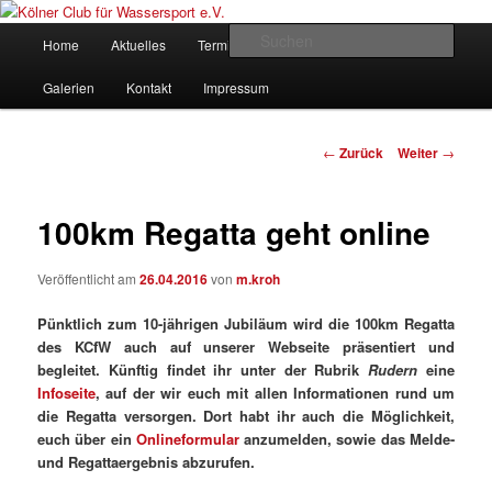
Zum
gegründet 1907
Inhalt
Hauptmenü
Such
Home
Aktuelles
Termine
Rudern
Verein
wechseln
Kölner Club für Wassersport e.V.
Galerien
Kontakt
Impressum
Beitrags-
←
Zurück
Weiter
→
Navigation
100km Regatta geht online
Veröffentlicht am
26.04.2016
von
m.kroh
Pünktlich zum 10-jährigen Jubiläum wird die 100km Regatta
des KCfW auch auf unserer Webseite präsentiert und
begleitet. Künftig findet ihr unter der Rubrik
Rudern
eine
Infoseite
, auf der wir euch mit allen Informationen rund um
die Regatta versorgen. Dort habt ihr auch die Möglichkeit,
euch über ein
Onlineformular
anzumelden, sowie das Melde-
und Regattaergebnis abzurufen.