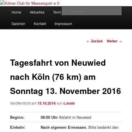
Zum
gegründet 1907
Inhalt
Hauptmenü
Such
Home
Aktuelles
Termine
Rudern
Verein
wechseln
Kölner Club für Wassersport e.V.
Galerien
Kontakt
Impressum
Beitrags-
←
Zurück
Weiter
→
Navigation
Tagesfahrt von Neuwied
nach Köln (76 km) am
Sonntag 13. November 2016
Veröffentlicht am
15.10.2016
von
c.mohr
Beginn:
08:00 Uhr
Abfahrt in Neuwied
Einkehr:
Nach eigenem Ermessen.
Bitte bedenkt den