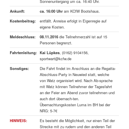
Sonnenuntergang um ca. 16:40 Uhr.
Ankunft:
ca. 16:00 Uhr
am KCfW Bootshaus.
Kostenbeitrag:
entfällt. Anreise erfolgt in Eigenregie auf
eigene Kosten.
Meldeschluss:
08.11.2016
die Teilnehmerzahl ist auf 15
Personen begrenzt.
Fahrtenleitung:
Kai Lüpkes
, (0162) 9104156,
sportwart@kcfw.de
Sonstiges:
Die Fahrt findet im Anschluss an die Regatta-
Abschluss-Party in Neuwied statt, welche
von Watz organisiert wird. Nach Ab-sprache
mit Watz können Teilnehmer der Tagesfahrt
an der Feier am Abend zuvor teilnehmen und
auch dort übernach-ten.
Übernachtungskosten Luma im BH bei der
NRG: 5-7€
HINWEIS:
Es besteht die Möglichkeit, nur einen Teil der
Strecke mit zu rudern und den anderen Teil