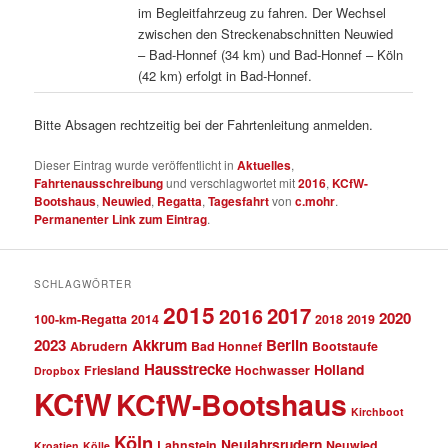
im Begleitfahrzeug zu fahren. Der Wechsel
zwischen den Streckenabschnitten Neuwied
– Bad-Honnef (34 km) und Bad-Honnef – Köln
(42 km) erfolgt in Bad-Honnef.
Bitte Absagen rechtzeitig bei der Fahrtenleitung anmelden.
Dieser Eintrag wurde veröffentlicht in
Aktuelles
,
Fahrtenausschreibung
und verschlagwortet mit
2016
,
KCfW-
Bootshaus
,
Neuwied
,
Regatta
,
Tagesfahrt
von
c.mohr
.
Permanenter Link zum Eintrag
.
SCHLAGWÖRTER
2015
2017
2016
2020
100-km-Regatta
2014
2018
2019
2023
Akkrum
Berlin
Abrudern
Bad Honnef
Bootstaufe
Hausstrecke
Holland
Friesland
Hochwasser
Dropbox
KCfW
KCfW-Bootshaus
Kirchboot
Köln
Neujahrsrudern
Lahnstein
Neuwied
Kroatien
Kölle