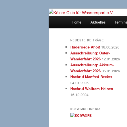
Zum
Zum
gegründet 1907
Inhalt
sekundären
Hauptmenü
Home
Aktuelles
Termin
wechseln
Inhalt
Kölner Club f
wechseln
NEUESTE BEITRÄGE
Ruderriege Ahoi!
18.06.2026
Ausschreibung: Oster-
Wanderfahrt 2026
12.01.2026
Ausschreibung: Akkrum-
Wanderfahrt 2026
05.01.2026
Nachruf Manfred Becker
24.01.2025
Nachruf Wolfram Heinen
16.12.2024
KCFW.MULTIMEDIA