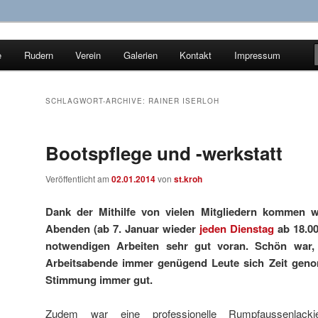
e
Rudern
Verein
Galerien
Kontakt
Impressum
ür Wassersport e.V.
SCHLAGWORT-ARCHIVE:
RAINER ISERLOH
Bootspflege und -werkstatt
Veröffentlicht am
02.01.2014
von
st.kroh
Dank der Mithilfe von vielen Mitgliedern kommen w
Abenden (ab 7. Januar wieder
jeden Dienstag
ab 18.00
notwendigen Arbeiten sehr gut voran. Schön war,
Arbeitsabende immer genügend Leute sich Zeit geno
Stimmung immer gut.
Zudem war eine professionelle Rumpfaussenlac