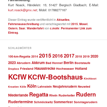
Kurt Noack, Händelstr. 15; 51427 Bergisch Gladbach; E-Mail:
kurt.noack@gmx.net
; Mobil: 01788277167
Dieser Eintrag wurde veröffentlicht in
Aktuelles
,
Fahrtenausschreibung
und verschlagwortet mit
2015
,
Mosel
,
Ostern
,
Saar
,
Wanderfahrt
von
c.mohr
.
Permanenter Link zum
Eintrag
.
SCHLAGWÖRTER
2015
2017
2016
2020
100-km-Regatta
2014
2018
2019
2023
Akkrum
Berlin
Abrudern
Bad Honnef
Bootstaufe
Hausstrecke
Holland
Friesland
Hochwasser
Dropbox
KCfW
KCfW-Bootshaus
Kirchboot
Köln
Neujahrsrudern
Lahnstein
Neuwied
Kroatien
Kölle
Rudern
Regatta
Niederlande
Rhein
Ruderkeller
Rudertermine
Sommerfest
Schmöckwitz
Sonntagsrudern