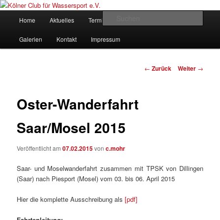
Zum
gegründet 1907
Inhalt
Hauptmenü
Such
Home
Aktuelles
Termine
Rudern
Verein
wechseln
Kölner Club für Wassersport e.V.
Galerien
Kontakt
Impressum
Beitrags-
←
Zurück
Weiter
→
Navigation
Oster-Wanderfahrt
Saar/Mosel 2015
Veröffentlicht am
07.02.2015
von
c.mohr
Saar- und Moselwanderfahrt zusammen mit TPSK von Dillingen
(Saar) nach Piesport (Mosel) vom 03. bis 06. April 2015
Hier die komplette Ausschreibung als
[pdf]
Fahrtenleitung: