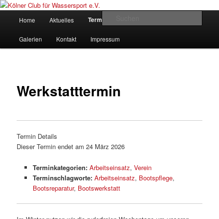
Zum
gegründet 1907
Inhalt
Hauptmenü
Such
Termine
Home
Aktuelles
Rudern
Verein
wechseln
Kölner Club für Wassersport e.V.
Galerien
Kontakt
Impressum
Beitrags
Navigat
Werkstatttermin
Termin Details
Dieser Termin endet am 24 März 2026
Terminkategorien:
Arbeitseinsatz
,
Verein
Terminschlagworte:
Arbeitseinsatz
,
Bootspflege
,
Bootsreparatur
,
Bootswerkstatt