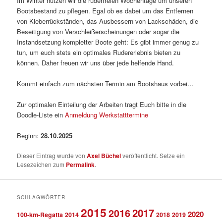
Im Winter nutzen wir die ruderfreien Wochentage um unseren
Bootsbestand zu pflegen. Egal ob es dabei um das Entfernen
von Kleberrückständen, das Ausbessern von Lackschäden, die
Beseitigung von Verschleißerscheinungen oder sogar die
Instandsetzung kompletter Boote geht: Es gibt immer genug zu
tun, um euch stets ein optimales Rudererlebnis bieten zu
können. Daher freuen wir uns über jede helfende Hand.
Kommt einfach zum nächsten Termin am Bootshaus vorbei…
Zur optimalen Einteilung der Arbeiten tragt Euch bitte in die
Doodle-Liste ein
Anmeldung Werkstatttermine
Beginn:
28.10.2025
Dieser Eintrag wurde von
Axel Büchel
veröffentlicht. Setze ein
Lesezeichen zum
Permalink
.
SCHLAGWÖRTER
2015
2017
2016
2020
100-km-Regatta
2014
2018
2019