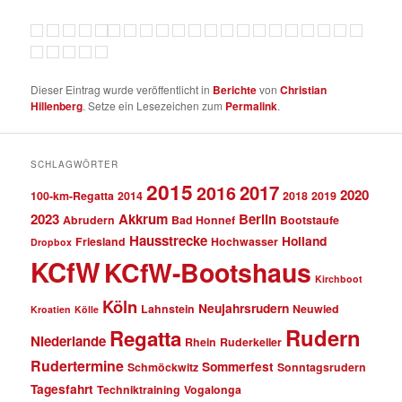
Dieser Eintrag wurde veröffentlicht in
Berichte
von
Christian
Hillenberg
. Setze ein Lesezeichen zum
Permalink
.
SCHLAGWÖRTER
2015
2017
2016
2020
100-km-Regatta
2014
2018
2019
2023
Akkrum
Berlin
Abrudern
Bad Honnef
Bootstaufe
Hausstrecke
Holland
Friesland
Hochwasser
Dropbox
KCfW
KCfW-Bootshaus
Kirchboot
Köln
Neujahrsrudern
Lahnstein
Neuwied
Kroatien
Kölle
Rudern
Regatta
Niederlande
Rhein
Ruderkeller
Rudertermine
Sommerfest
Schmöckwitz
Sonntagsrudern
Tagesfahrt
Techniktraining
Vogalonga