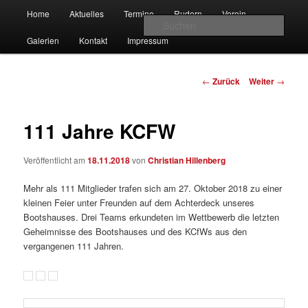
Zum
Hauptmenü
gegründet 1907
Home
Aktuelles
Termine
Rudern
Verein
Inhalt
Such
wechseln
Galerien
Kontakt
Impressum
Kölner Club für Wassersport e.V.
Beitrags-
←
Zurück
Weiter
→
Navigation
111 Jahre KCFW
Veröffentlicht am
18.11.2018
von
Christian Hillenberg
Mehr als 111 Mitglieder trafen sich am 27. Oktober 2018 zu einer
kleinen Feier unter Freunden auf dem Achterdeck unseres
Bootshauses. Drei Teams erkundeten im Wettbewerb die letzten
Geheimnisse des Bootshauses und des KCfWs aus den
vergangenen 111 Jahren.