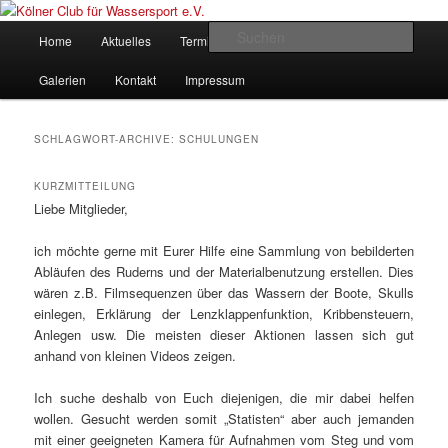
Zum
Zum
gegründet 1907
Inhalt
sekundären
Hauptmenü
Such
Home
Aktuelles
Termine
Rudern
Verein
wechseln
Inhalt
wechseln
Kölner Club für Wassersport e.V.
Galerien
Kontakt
Impressum
SCHLAGWORT-ARCHIVE:
SCHULUNGEN
KURZMITTEILUNG
Liebe Mitglieder,
ich möchte gerne mit Eurer Hilfe eine Sammlung von bebilderten
Abläufen des Ruderns und der Materialbenutzung erstellen. Dies
wären z.B. Filmsequenzen über das Wassern der Boote, Skulls
einlegen, Erklärung der Lenzklappenfunktion, Kribbensteuern,
Anlegen usw. Die meisten dieser Aktionen lassen sich gut
anhand von kleinen Videos zeigen.
Ich suche deshalb von Euch diejenigen, die mir dabei helfen
wollen. Gesucht werden somit „Statisten“ aber auch jemanden
mit einer geeigneten Kamera für Aufnahmen vom Steg und vom