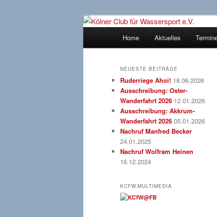
Zum
gegründet 1907
Inhalt
Hauptmenü
Home
Aktuelles
Termin
wechseln
Kölner Club f
NEUESTE BEITRÄGE
Ruderriege Ahoi!
18.06.2026
Ausschreibung: Oster-
Wanderfahrt 2026
12.01.2026
Ausschreibung: Akkrum-
Wanderfahrt 2026
05.01.2026
Nachruf Manfred Becker
24.01.2025
Nachruf Wolfram Heinen
16.12.2024
KCFW.MULTIMEDIA