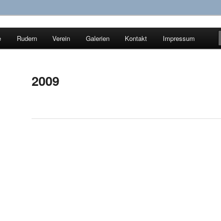
e
Rudern
Verein
Galerien
Kontakt
Impressum
ür Wassersport e.V.
2009