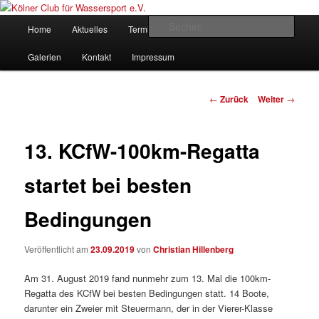
Zum
gegründet 1907
Inhalt
Hauptmenü
Such
Home
Aktuelles
Termine
Rudern
Verein
wechseln
Kölner Club für Wassersport e.V.
Galerien
Kontakt
Impressum
Beitrags-
←
Zurück
Weiter
→
Navigation
13. KCfW-100km-Regatta
startet bei besten
Bedingungen
Veröffentlicht am
23.09.2019
von
Christian Hillenberg
Am 31. August 2019 fand nunmehr zum 13. Mal die 100km-
Regatta des KCfW bei besten Bedingungen statt. 14 Boote,
darunter ein Zweier mit Steuermann, der in der Vierer-Klasse