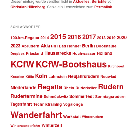
Dieser Eintrag wurde veröffentlicht in
Aktuelles
,
Berichte
von
Christian Hillenberg
. Setze ein Lesezeichen zum
Permalink
.
SCHLAGWÖRTER
2015
2017
2016
2020
100-km-Regatta
2014
2018
2019
2023
Akkrum
Berlin
Abrudern
Bad Honnef
Bootstaufe
Hausstrecke
Holland
Friesland
Hochwasser
Dropbox
KCfW
KCfW-Bootshaus
Kirchboot
Köln
Neujahrsrudern
Lahnstein
Neuwied
Kroatien
Kölle
Rudern
Regatta
Niederlande
Rhein
Ruderkeller
Rudertermine
Sommerfest
Schmöckwitz
Sonntagsrudern
Tagesfahrt
Techniktraining
Vogalonga
Wanderfahrt
Werkstatt
Winterrudern
Winterzeit
Winterwanderfahrt