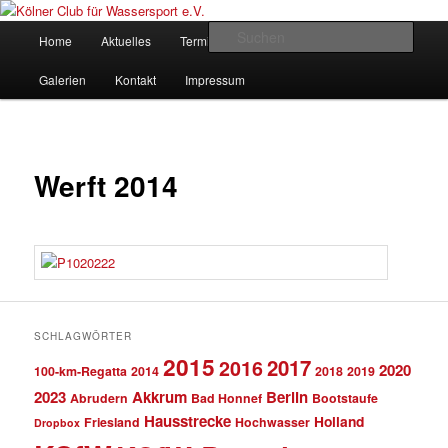
Zum
gegründet 1907
Inhalt
Hauptmenü
Such
Home
Aktuelles
Termine
Rudern
Verein
wechseln
Kölner Club für Wassersport e.V.
Galerien
Kontakt
Impressum
Werft 2014
SCHLAGWÖRTER
2015
2017
2016
2020
100-km-Regatta
2014
2018
2019
2023
Akkrum
Berlin
Abrudern
Bad Honnef
Bootstaufe
Hausstrecke
Holland
Friesland
Hochwasser
Dropbox