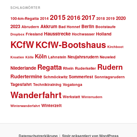
SCHLAGWÖRTER
2015
2017
2016
2020
100-km-Regatta
2014
2018
2019
2023
Akkrum
Berlin
Abrudern
Bad Honnef
Bootstaufe
Hausstrecke
Holland
Friesland
Hochwasser
Dropbox
KCfW
KCfW-Bootshaus
Kirchboot
Köln
Neujahrsrudern
Lahnstein
Neuwied
Kroatien
Kölle
Rudern
Regatta
Niederlande
Rhein
Ruderkeller
Rudertermine
Sommerfest
Schmöckwitz
Sonntagsrudern
Tagesfahrt
Techniktraining
Vogalonga
Wanderfahrt
Werkstatt
Winterrudern
Winterzeit
Winterwanderfahrt
Datenschutzerklärung
Stolz präsentiert von WordPress