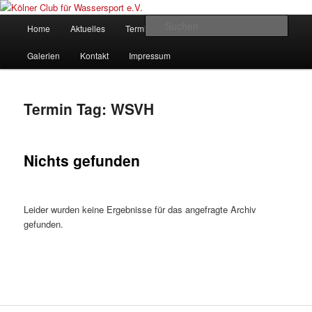
Zum
Zum
gegründet 1907
Inhalt
sekundären
Hauptmenü
Such
Home
Aktuelles
Termine
Rudern
Verein
wechseln
Inhalt
wechseln
Kölner Club für Wassersport e.V.
Galerien
Kontakt
Impressum
Termin Tag:
WSVH
Nichts gefunden
Leider wurden keine Ergebnisse für das angefragte Archiv
gefunden.