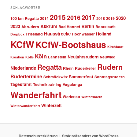
SCHLAGWÖRTER
2015
2017
2016
2020
100-km-Regatta
2014
2018
2019
2023
Akkrum
Berlin
Abrudern
Bad Honnef
Bootstaufe
Hausstrecke
Holland
Friesland
Hochwasser
Dropbox
KCfW
KCfW-Bootshaus
Kirchboot
Köln
Neujahrsrudern
Lahnstein
Neuwied
Kroatien
Kölle
Rudern
Regatta
Niederlande
Rhein
Ruderkeller
Rudertermine
Sommerfest
Schmöckwitz
Sonntagsrudern
Tagesfahrt
Techniktraining
Vogalonga
Wanderfahrt
Werkstatt
Winterrudern
Winterzeit
Winterwanderfahrt
Datenschutzerklärung
Stolz präsentiert von WordPress