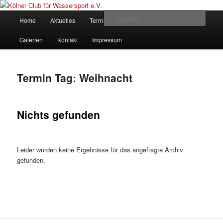
Zum
Zum
gegründet 1907
Inhalt
sekundären
Hauptmenü
Such
Home
Aktuelles
Termine
Rudern
Verein
wechseln
Inhalt
wechseln
Kölner Club für Wassersport e.V.
Galerien
Kontakt
Impressum
Termin Tag:
Weihnacht
Nichts gefunden
Leider wurden keine Ergebnisse für das angefragte Archiv
gefunden.