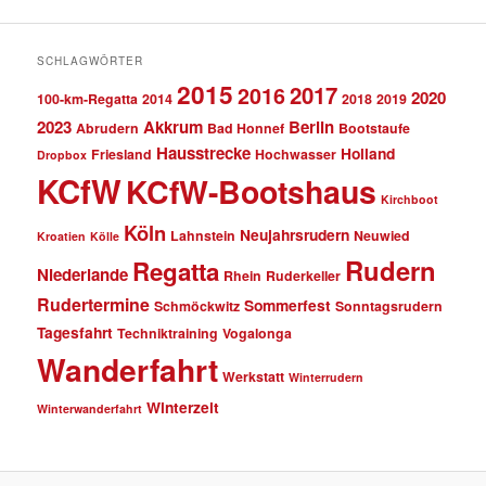
SCHLAGWÖRTER
2015
2017
2016
2020
100-km-Regatta
2014
2018
2019
2023
Akkrum
Berlin
Abrudern
Bad Honnef
Bootstaufe
Hausstrecke
Holland
Friesland
Hochwasser
Dropbox
KCfW
KCfW-Bootshaus
Kirchboot
Köln
Neujahrsrudern
Lahnstein
Neuwied
Kroatien
Kölle
Rudern
Regatta
Niederlande
Rhein
Ruderkeller
Rudertermine
Sommerfest
Schmöckwitz
Sonntagsrudern
Tagesfahrt
Techniktraining
Vogalonga
Wanderfahrt
Werkstatt
Winterrudern
Winterzeit
Winterwanderfahrt