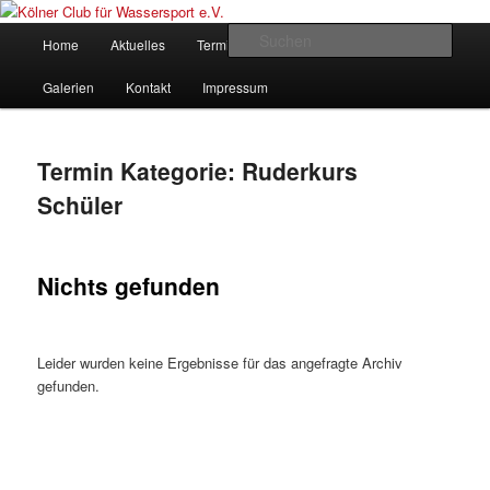
Zum
Zum
gegründet 1907
Inhalt
sekundären
Hauptmenü
Such
Home
Aktuelles
Termine
Rudern
Verein
wechseln
Inhalt
wechseln
Kölner Club für Wassersport e.V.
Galerien
Kontakt
Impressum
Termin Kategorie:
Ruderkurs
Schüler
Nichts gefunden
Leider wurden keine Ergebnisse für das angefragte Archiv
gefunden.